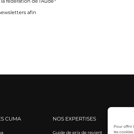
 la fédération de l’Aude
*
newsletters afin
ES CUMA
NOS EXPERTISES
Pour offrir
les cookies
ma
Guide de prix de revient