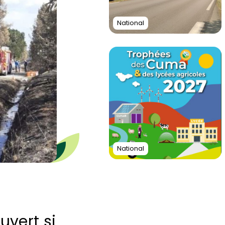
National
National
uvert si