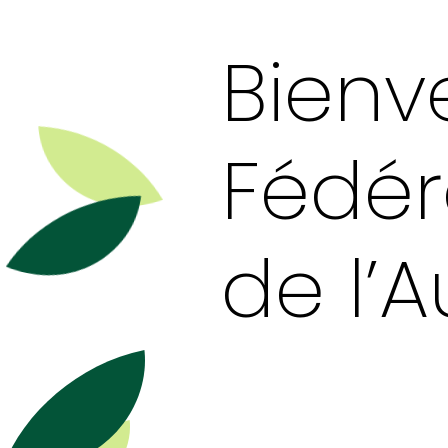
Bienv
Fédér
de l’