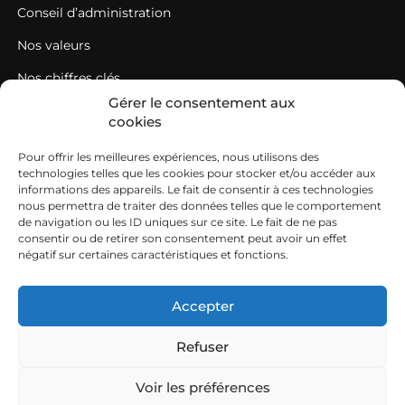
Conseil d’administration
Nos valeurs
Nos chiffres clés
Gérer le consentement aux
DÉCOUVRIR LES CUMA
cookies
L’histoire des Cuma
Pour offrir les meilleures expériences, nous utilisons des
technologies telles que les cookies pour stocker et/ou accéder aux
Qu’est-ce qu’une Cuma ?
informations des appareils. Le fait de consentir à ces technologies
nous permettra de traiter des données telles que le comportement
Comment adhérer à une Cuma ?
de navigation ou les ID uniques sur ce site. Le fait de ne pas
NOS EXPERTISES
consentir ou de retirer son consentement peut avoir un effet
négatif sur certaines caractéristiques et fonctions.
Guide de prix de revient
Accepter
Conseil machinisme
DiNA Cuma ou comment conseiller les Cuma
Refuser
Mentions légales
Politique de cookies
Voir les préférences
Déclaration de confidentialité
FCuma Aude © 2026